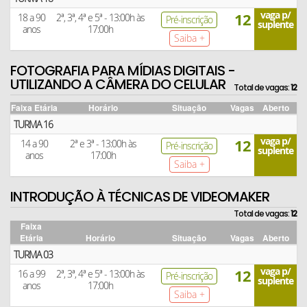
vaga p/
12
18 a 90
2ª, 3ª, 4ª e 5ª - 13:00h às
Pré-inscrição
suplente
anos
17:00h
Saiba +
FOTOGRAFIA PARA MÍDIAS DIGITAIS -
UTILIZANDO A CÂMERA DO CELULAR
Total de vagas:
12
Faixa Etária
Horário
Situação
Vagas
Aberto
TURMA 16
vaga p/
12
14 a 90
2ª e 3ª - 13:00h às
Pré-inscrição
suplente
anos
17:00h
Saiba +
INTRODUÇÃO À TÉCNICAS DE VIDEOMAKER
Total de vagas:
12
Faixa
Etária
Horário
Situação
Vagas
Aberto
TURMA 03
vaga p/
12
16 a 99
2ª, 3ª, 4ª e 5ª - 13:00h às
Pré-inscrição
suplente
anos
17:00h
Saiba +