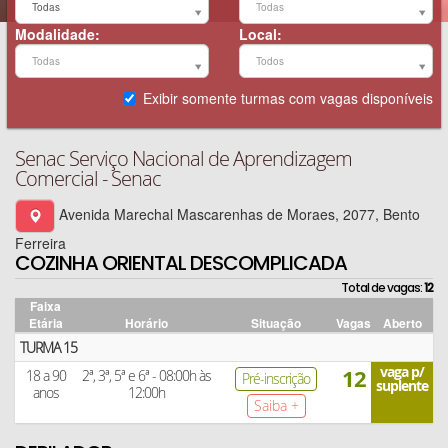
Idade:
Categoria:
Todas
Todas
Modalidade:
Local:
Modalidade:
Local:
Todas
Todos
Exibir somente turmas com vagas disponíveis
Senac Serviço Nacional de Aprendizagem
Comercial - Senac
Avenida Marechal Mascarenhas de Moraes, 2077, Bento
Ferreira
COZINHA ORIENTAL DESCOMPLICADA
Total de vagas:
12
Faixa
Etária
Horário
Situação
Vagas
Aberto
TURMA 15
vaga p/
12
18 a 90
2ª, 3ª, 5ª e 6ª - 08:00h às
Pré-inscrição
suplente
anos
12:00h
Saiba +