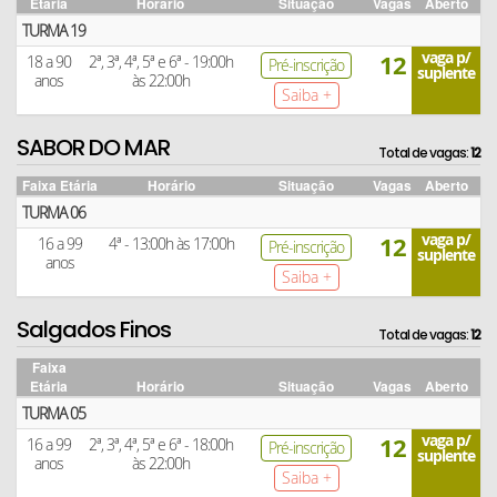
Etária
Horário
Situação
Vagas
Aberto
TURMA 19
vaga p/
12
18 a 90
2ª, 3ª, 4ª, 5ª e 6ª - 19:00h
Pré-inscrição
suplente
anos
às 22:00h
Saiba +
SABOR DO MAR
Total de vagas:
12
Faixa Etária
Horário
Situação
Vagas
Aberto
TURMA 06
vaga p/
12
16 a 99
4ª - 13:00h às 17:00h
Pré-inscrição
suplente
anos
Saiba +
Salgados Finos
Total de vagas:
12
Faixa
Etária
Horário
Situação
Vagas
Aberto
TURMA 05
vaga p/
12
16 a 99
2ª, 3ª, 4ª, 5ª e 6ª - 18:00h
Pré-inscrição
suplente
anos
às 22:00h
Saiba +