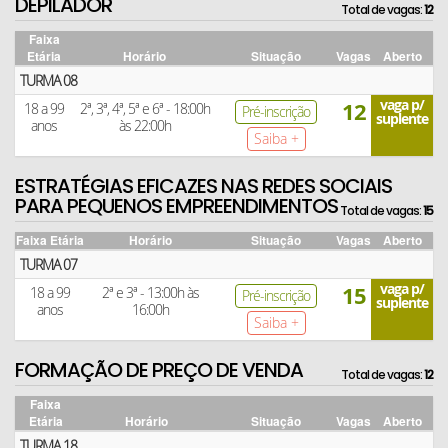
DEPILADOR
Total de vagas:
12
Faixa
Etária
Horário
Situação
Vagas
Aberto
TURMA 08
vaga p/
12
18 a 99
2ª, 3ª, 4ª, 5ª e 6ª - 18:00h
Pré-inscrição
suplente
anos
às 22:00h
Saiba +
ESTRATÉGIAS EFICAZES NAS REDES SOCIAIS
PARA PEQUENOS EMPREENDIMENTOS
Total de vagas:
15
Faixa Etária
Horário
Situação
Vagas
Aberto
TURMA 07
vaga p/
15
18 a 99
2ª e 3ª - 13:00h às
Pré-inscrição
suplente
anos
16:00h
Saiba +
FORMAÇÃO DE PREÇO DE VENDA
Total de vagas:
12
Faixa
Etária
Horário
Situação
Vagas
Aberto
TURMA 18