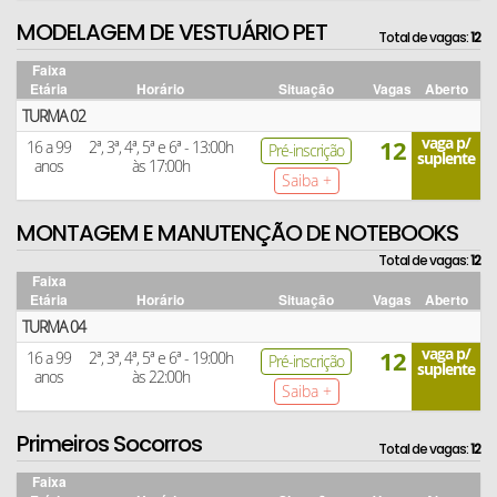
MODELAGEM DE VESTUÁRIO PET
Total de vagas:
12
Faixa
Etária
Horário
Situação
Vagas
Aberto
TURMA 02
vaga p/
12
16 a 99
2ª, 3ª, 4ª, 5ª e 6ª - 13:00h
Pré-inscrição
suplente
anos
às 17:00h
Saiba +
MONTAGEM E MANUTENÇÃO DE NOTEBOOKS
Total de vagas:
12
Faixa
Etária
Horário
Situação
Vagas
Aberto
TURMA 04
vaga p/
12
16 a 99
2ª, 3ª, 4ª, 5ª e 6ª - 19:00h
Pré-inscrição
suplente
anos
às 22:00h
Saiba +
Primeiros Socorros
Total de vagas:
12
Faixa