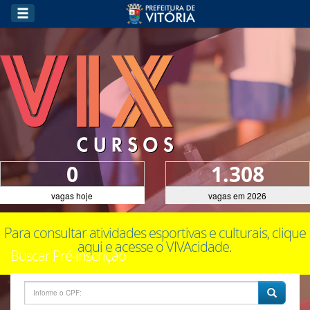
0
1.308
vagas hoje
vagas em 2026
Para consultar atividades esportivas e culturais, clique
aqui e acesse o VIVAcidade.
Buscar Pré-inscrição